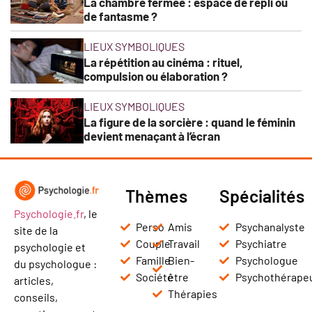
La chambre fermée : espace de repli ou
de fantasme ?
LIEUX SYMBOLIQUES
La répétition au cinéma : rituel,
compulsion ou élaboration ?
LIEUX SYMBOLIQUES
La figure de la sorcière : quand le féminin
devient menaçant à l’écran
Thèmes
Spécialités
Psychologie.fr
, le
Perso
Amis
Psychanalyste
site de la
Couple
Travail
Psychiatre
psychologie et
Famille
Bien-
Psychologue
du psychologue :
Société
être
Psychothérape
articles,
Thérapies
conseils,