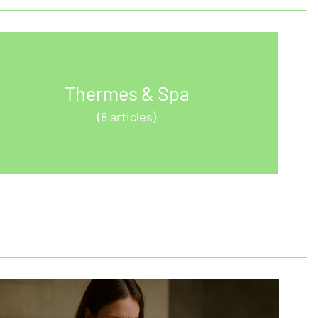
Thermes & Spa
(8 articles)