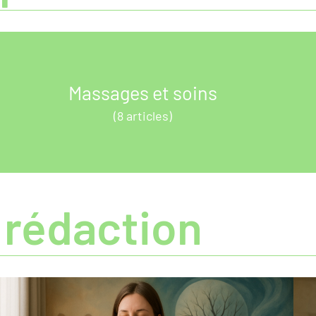
Massages et soins
(8 articles)
 rédaction