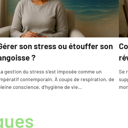
Gérer son stress ou étouffer son
Co
angoisse ?
ré
La gestion du stress s’est imposée comme un
Se 
mpératif contemporain. À coups de respiration, de
sup
leine conscience, d’hygiène de vie…
mon
ques