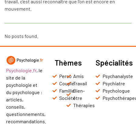
travail, c’est aussi reconnaître que l’on est encore en
mouvement.
No posts found.
Thèmes
Spécialités
Psychologie.fr
, le
Perso
Amis
Psychanalyste
site de la
Couple
Travail
Psychiatre
psychologie et
Famille
Bien-
Psychologue
du psychologue :
Société
être
Psychothérape
articles,
Thérapies
conseils,
questionnements,
recommandations.