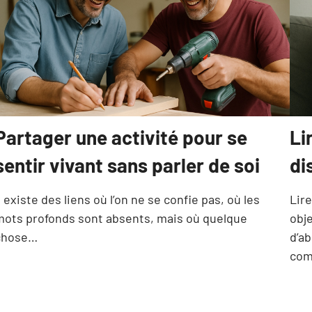
Partager une activité pour se
Li
sentir vivant sans parler de soi
di
l existe des liens où l’on ne se confie pas, où les
Lir
mots profonds sont absents, mais où quelque
obj
chose…
d’a
co