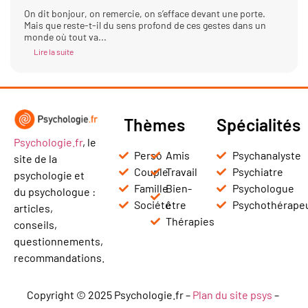
On dit bonjour, on remercie, on s’efface devant une porte.
Mais que reste-t-il du sens profond de ces gestes dans un
monde où tout va...
Lire la suite
Thèmes
Spécialités
Psychologie.fr
, le
Perso
Amis
Psychanalyste
site de la
Couple
Travail
Psychiatre
psychologie et
Famille
Bien-
Psychologue
du psychologue :
Société
être
Psychothérape
articles,
Thérapies
conseils,
questionnements,
recommandations.
Copyright © 2025 Psychologie.fr –
Plan du site psys
–