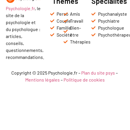
Thèmes
Spécialités
Psychologie.fr
, le
Perso
Amis
Psychanalyste
site de la
Couple
Travail
Psychiatre
psychologie et
Famille
Bien-
Psychologue
du psychologue :
Société
être
Psychothérape
articles,
Thérapies
conseils,
questionnements,
recommandations.
Copyright © 2025 Psychologie.fr –
Plan du site psys
–
Mentions légales
–
Politique de cookies