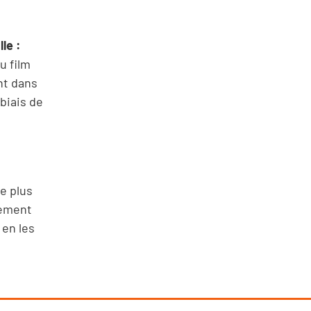
le :
u film
nt dans
biais de
e plus
rement
 en les