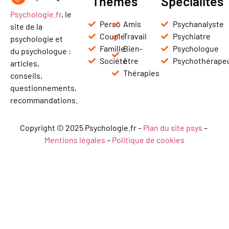
Thèmes
Spécialités
Psychologie.fr
, le
Perso
Amis
Psychanalyste
site de la
Couple
Travail
Psychiatre
psychologie et
Famille
Bien-
Psychologue
du psychologue :
Société
être
Psychothérape
articles,
Thérapies
conseils,
questionnements,
recommandations.
Copyright © 2025 Psychologie.fr –
Plan du site psys
–
Mentions légales
–
Politique de cookies