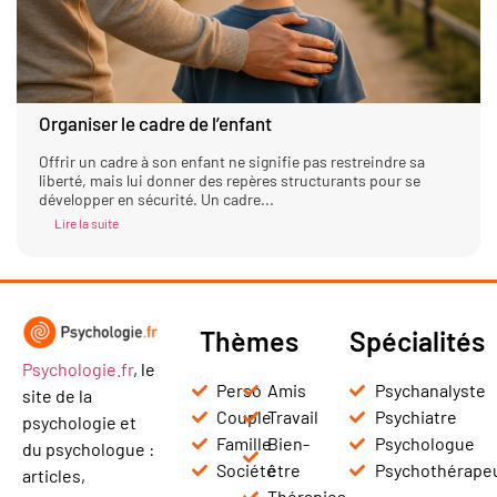
Organiser le cadre de l’enfant
Offrir un cadre à son enfant ne signifie pas restreindre sa
liberté, mais lui donner des repères structurants pour se
développer en sécurité. Un cadre...
Lire la suite
Thèmes
Spécialités
Psychologie.fr
, le
Perso
Amis
Psychanalyste
site de la
Couple
Travail
Psychiatre
psychologie et
Famille
Bien-
Psychologue
du psychologue :
Société
être
Psychothérape
articles,
Thérapies