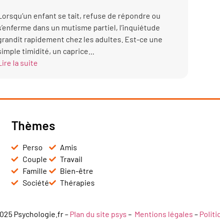
Lorsqu’un enfant se tait, refuse de répondre ou
s’enferme dans un mutisme partiel, l’inquiétude
grandit rapidement chez les adultes. Est-ce une
simple timidité, un caprice...
Lire la suite
Thèmes
Perso
Amis
Couple
Travail
Famille
Bien-être
Société
Thérapies
025 Psychologie.fr –
Plan du site psys
–
Mentions légales
–
Polit