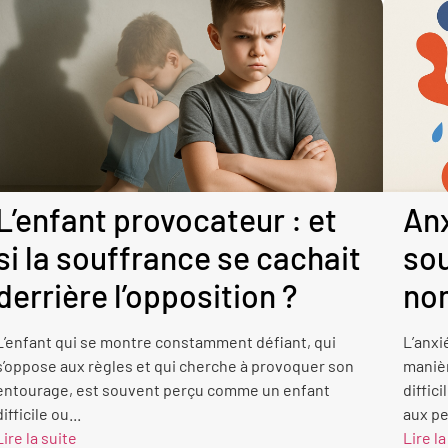
L’enfant provocateur : et
Anx
si la souffrance se cachait
sou
derrière l’opposition ?
no
L’enfant qui se montre constamment défiant, qui
L’anxi
s’oppose aux règles et qui cherche à provoquer son
manièr
entourage, est souvent perçu comme un enfant
diffic
difficile ou...
aux pe
Lire la suite
Lire la