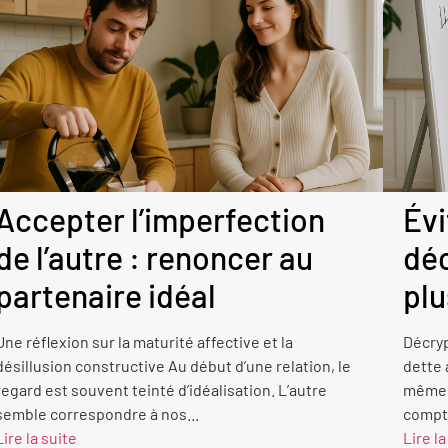
Accepter l’imperfection
Évi
de l’autre : renoncer au
déc
partenaire idéal
plu
Une réflexion sur la maturité affective et la
Décryp
désillusion constructive Au début d’une relation, le
dette 
regard est souvent teinté d’idéalisation. L’autre
même s
semble correspondre à nos...
comptab
Lire la suite
Lire la