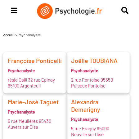
Accueil
>
Psychanalyste
Françoise Ponticelli
Joëlle TOUBIANA
Psychanalyste
Psychanalyste
résid Caill 32 rue Epinay
2 rue Pontoise 95650
95100 Argenteuil
Puiseux Pontoise
Marie-José Taguet
Alexandra
Demarigny
Psychanalyste
Psychanalyste
6 rue Meulières 95430
Auvers sur Oise
5 rue Eragny 95000
Neuville sur Oise