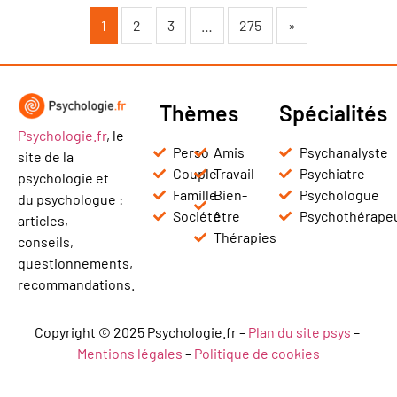
1
2
3
…
275
»
Thèmes
Spécialités
Psychologie.fr
, le
Perso
Amis
Psychanalyste
site de la
Couple
Travail
Psychiatre
psychologie et
Famille
Bien-
Psychologue
du psychologue :
Société
être
Psychothérape
articles,
Thérapies
conseils,
questionnements,
recommandations.
Copyright © 2025 Psychologie.fr –
Plan du site psys
–
Mentions légales
–
Politique de cookies