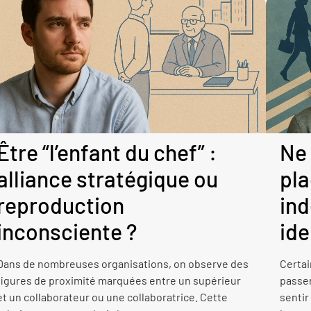
Être “l’enfant du chef” :
Ne 
alliance stratégique ou
pla
reproduction
ind
inconsciente ?
ide
Dans de nombreuses organisations, on observe des
Certai
figures de proximité marquées entre un supérieur
passen
et un collaborateur ou une collaboratrice. Cette
sentir