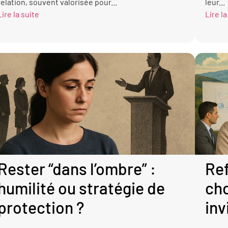
relation, souvent valorisée pour...
leur...
Lire la suite
Lire la
Rester “dans l’ombre” :
Ref
humilité ou stratégie de
cho
protection ?
inv