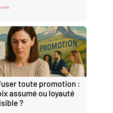
 suite
user toute promotion :
ix assumé ou loyauté
isible ?