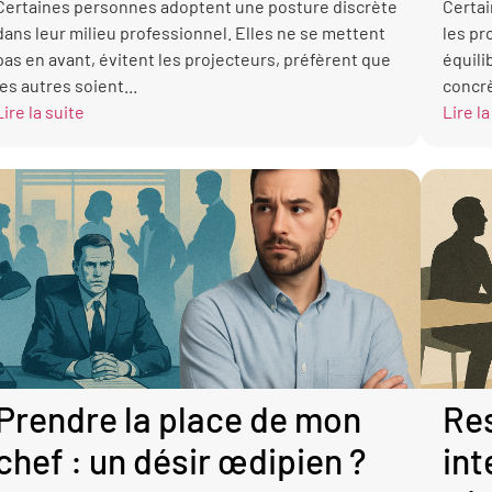
Certaines personnes adoptent une posture discrète
Certa
dans leur milieu professionnel. Elles ne se mettent
les pr
pas en avant, évitent les projecteurs, préfèrent que
équili
les autres soient...
concrè
Lire la suite
Lire la
Prendre la place de mon
Res
chef : un désir œdipien ?
int