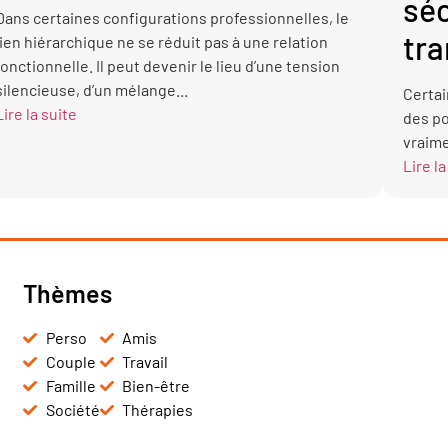
séc
Dans certaines configurations professionnelles, le
tra
lien hiérarchique ne se réduit pas à une relation
fonctionnelle. Il peut devenir le lieu d’une tension
silencieuse, d’un mélange...
Certai
Lire la suite
des po
vraime
Lire la
Thèmes
Perso
Amis
Couple
Travail
Famille
Bien-être
Société
Thérapies