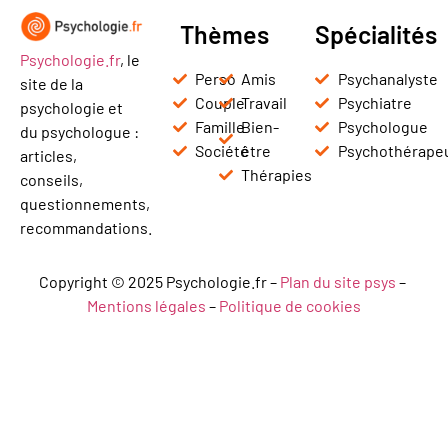
Thèmes
Spécialités
Psychologie.fr
, le
Perso
Amis
Psychanalyste
site de la
Couple
Travail
Psychiatre
psychologie et
Famille
Bien-
Psychologue
du psychologue :
Société
être
Psychothérape
articles,
Thérapies
conseils,
questionnements,
recommandations.
Copyright © 2025 Psychologie.fr –
Plan du site psys
–
Mentions légales
–
Politique de cookies