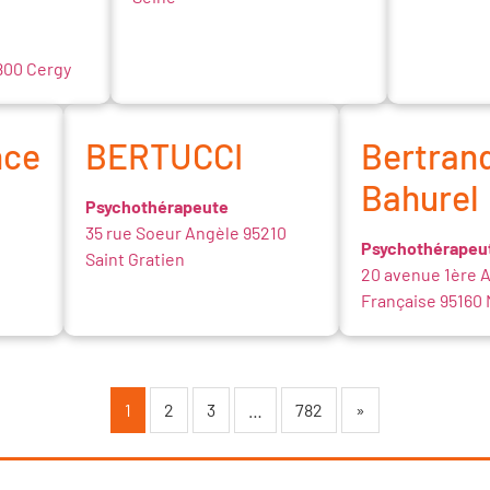
800 Cergy
nce
BERTUCCI
Bertran
Bahurel
Psychothérapeute
35 rue Soeur Angèle 95210
Psychothérapeu
Saint Gratien
20 avenue 1ère 
Française 95160
1
2
3
…
782
»