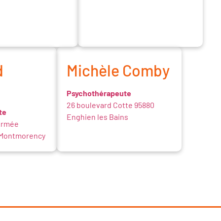
d
Michèle Comby
Psychothérapeute
26 boulevard Cotte 95880
te
Enghien les Bains
Armée
 Montmorency