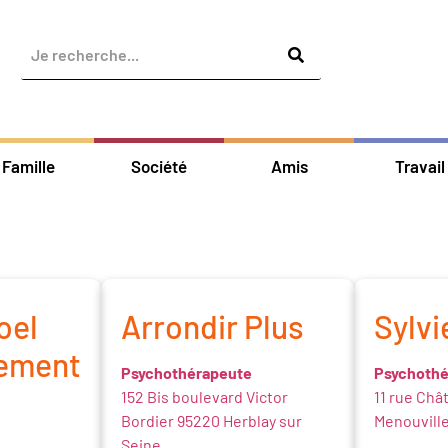
Famille
Société
Amis
Travail
oel
Arrondir Plus
Sylvi
ement
Psychothérapeute
Psychothé
152 Bis boulevard Victor
11 rue Châ
Bordier 95220 Herblay sur
Menouvill
Seine