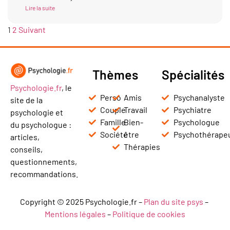
Lire la suite
1
2
Suivant
Thèmes
Spécialités
Psychologie.fr
, le
Perso
Amis
Psychanalyste
site de la
Couple
Travail
Psychiatre
psychologie et
Famille
Bien-
Psychologue
du psychologue :
Société
être
Psychothérape
articles,
Thérapies
conseils,
questionnements,
recommandations.
Copyright © 2025 Psychologie.fr –
Plan du site psys
–
Mentions légales
–
Politique de cookies