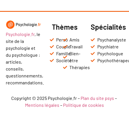
Thèmes
Spécialités
Psychologie.fr
, le
Perso
Amis
Psychanalyste
site de la
Couple
Travail
Psychiatre
psychologie et
Famille
Bien-
Psychologue
du psychologue :
Société
être
Psychothérape
articles,
Thérapies
conseils,
questionnements,
recommandations.
Copyright © 2025 Psychologie.fr –
Plan du site psys
–
Mentions légales
–
Politique de cookies