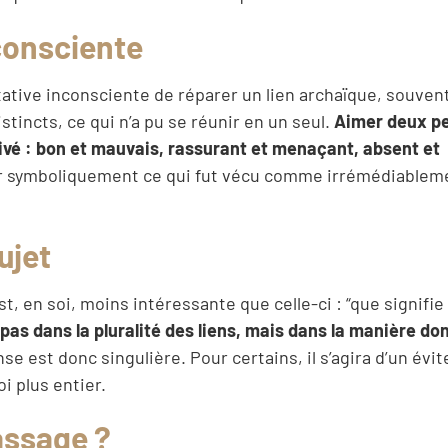
consciente
ative inconsciente de réparer un lien archaïque, souven
istincts, ce qui n’a pu se réunir en un seul.
Aimer deux p
ivé : bon et mauvais, rassurant et menaçant, absent et
unir symboliquement ce qui fut vécu comme irrémédiablem
sujet
t, en soi, moins intéressante que celle-ci : “que signifi
as dans la pluralité des liens, mais dans la manière don
se est donc singulière. Pour certains, il s’agira d’un év
i plus entier.
assage ?