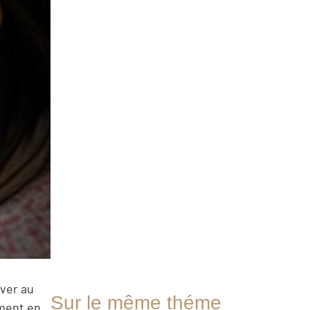
uver au
Sur le même théme
iment en