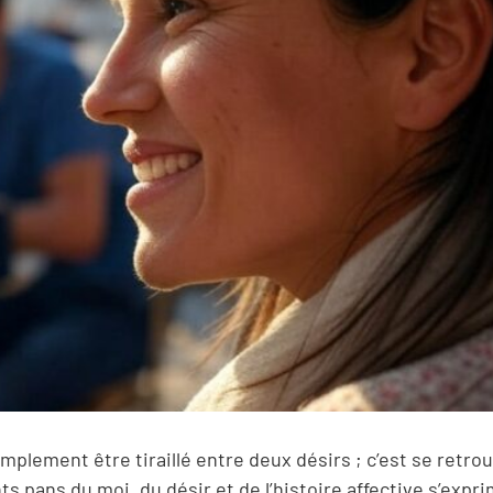
lement être tiraillé entre deux désirs ; c’est se retro
ts pans du moi, du désir et de l’histoire affective s’expr