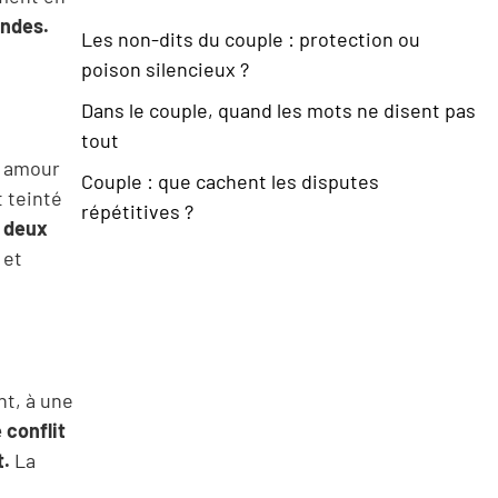
ondes.
Les non-dits du couple : protection ou
poison silencieux ?
Dans le couple, quand les mots ne disent pas
tout
n amour
Couple : que cachent les disputes
t teinté
répétitives ?
, deux
 et
nt, à une
 conflit
t.
La