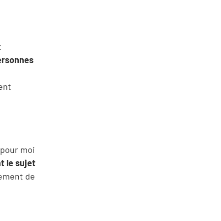
t
ersonnes
ent
e pour moi
t le sujet
itement de