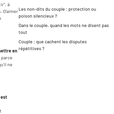
ir”, à
Les non-dits du couple : protection ou
s. D’aimer
poison silencieux ?
e
Dans le couple, quand les mots ne disent pas
tout
Couple : que cachent les disputes
répétitives ?
mettre en
r parce
u’il ne
 est
t