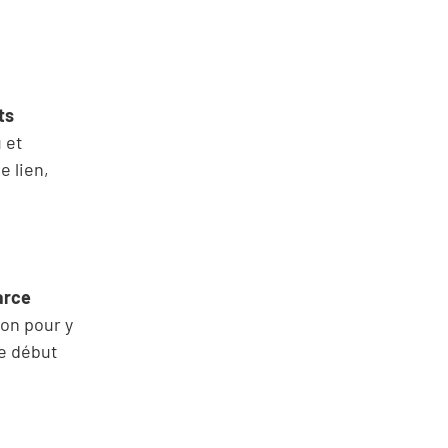
ts
 et
e lien,
arce
non pour y
le début