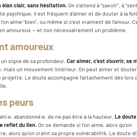
lan clair, sans hésitation.
On s’attend à “savoir”, à “sent
é psychique, il est fréquent d’aimer et de douter à la foi
 l’on aime “bien”, ou même si c’est vraiment de l’amour. C
 lien amoureux — et non nécessairement un problème.
ment amoureux
t un signe de sa profondeur.
Car aimer, c’est s’ouvrir, se 
gé, mais un mouvement intérieur. On peut aimer et doute
se projette. Le doute accompagne l’attachement dès lors q
lle.
es peurs
ahi·e, abandonné·e, de ne pas être à la hauteur.
Le doute
 reflet du lien.
On se demande si l’on aime, alors qu’on
re, alors qu’on craint sa propre vulnérabilité. Le doute di