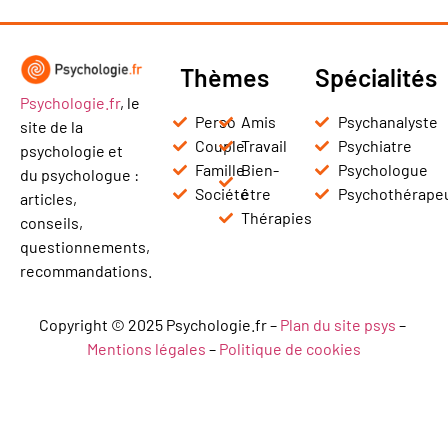
Thèmes
Spécialités
Psychologie.fr
, le
Perso
Amis
Psychanalyste
site de la
Couple
Travail
Psychiatre
psychologie et
Famille
Bien-
Psychologue
du psychologue :
Société
être
Psychothérape
articles,
Thérapies
conseils,
questionnements,
recommandations.
Copyright © 2025 Psychologie.fr –
Plan du site psys
–
Mentions légales
–
Politique de cookies