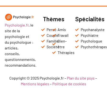
Thèmes
Spécialités
Psychologie.fr
, le
Perso
Amis
Psychanalyste
site de la
Couple
Travail
Psychiatre
psychologie et
Famille
Bien-
Psychologue
du psychologue :
Société
être
Psychothérape
articles,
Thérapies
conseils,
questionnements,
recommandations.
Copyright © 2025 Psychologie.fr –
Plan du site psys
–
Mentions légales
–
Politique de cookies