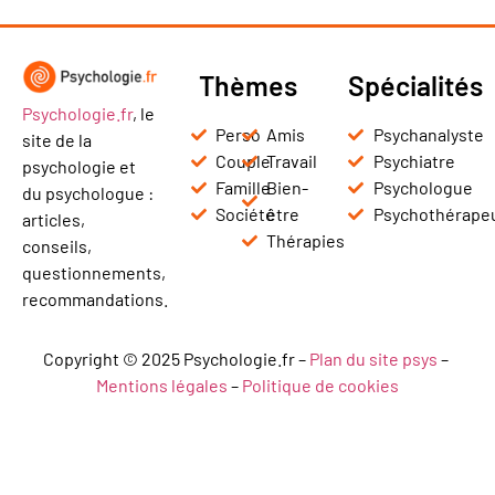
Thèmes
Spécialités
Psychologie.fr
, le
Perso
Amis
Psychanalyste
site de la
Couple
Travail
Psychiatre
psychologie et
Famille
Bien-
Psychologue
du psychologue :
Société
être
Psychothérape
articles,
Thérapies
conseils,
questionnements,
recommandations.
Copyright © 2025 Psychologie.fr –
Plan du site psys
–
Mentions légales
–
Politique de cookies