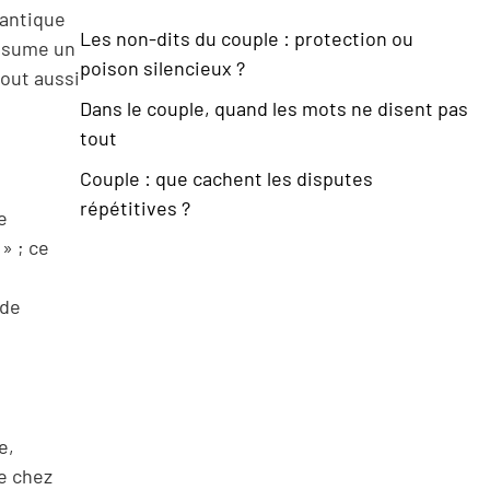
mantique
Les non-dits du couple : protection ou
résume un
poison silencieux ?
tout aussi
Dans le couple, quand les mots ne disent pas
tout
Couple : que cachent les disputes
répétitives ?
e
» ; ce
 de
e,
e chez