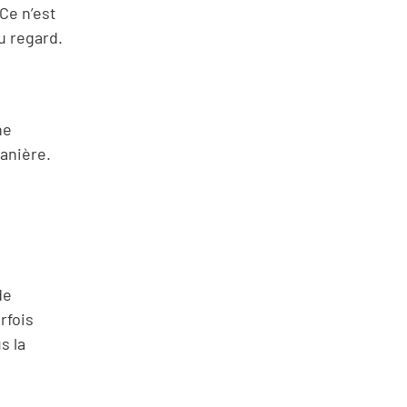
Ce n’est
du regard.
ne
manière.
de
rfois
s la