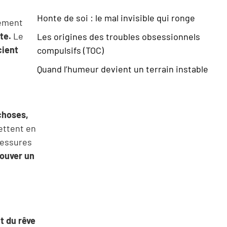
Honte de soi : le mal invisible qui ronge
sement
te.
Le
Les origines des troubles obsessionnels
cient
compulsifs (TOC)
Quand l’humeur devient un terrain instable
 choses,
ettent en
lessures
rouver un
t du rêve