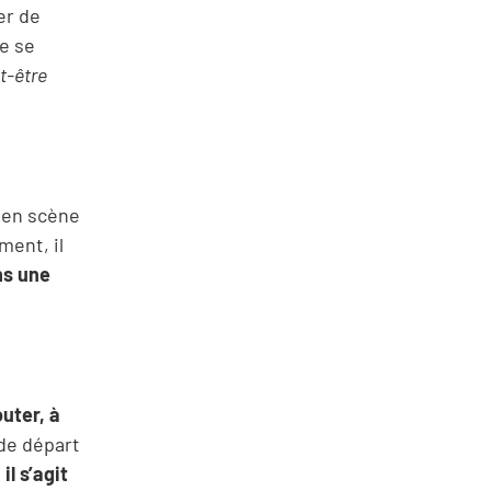
er de
de se
t-être
 en scène
ment, il
ns une
uter, à
de départ
,
il s’agit