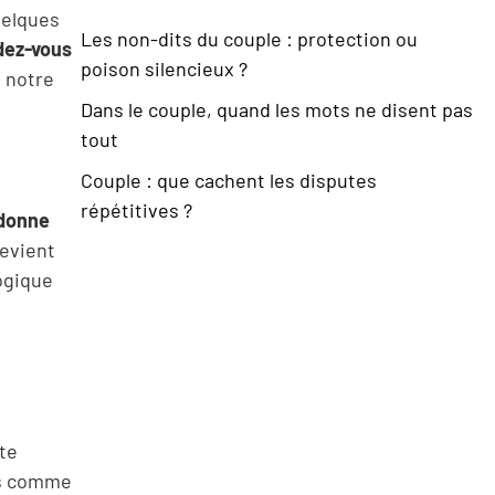
uelques
Les non-dits du couple : protection ou
ndez-vous
poison silencieux ?
s notre
Dans le couple, quand les mots ne disent pas
tout
Couple : que cachent les disputes
répétitives ?
 donne
evient
logique
te
us comme