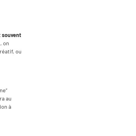
t souvent
, on
réatif, ou
ne”
ra au
ion à