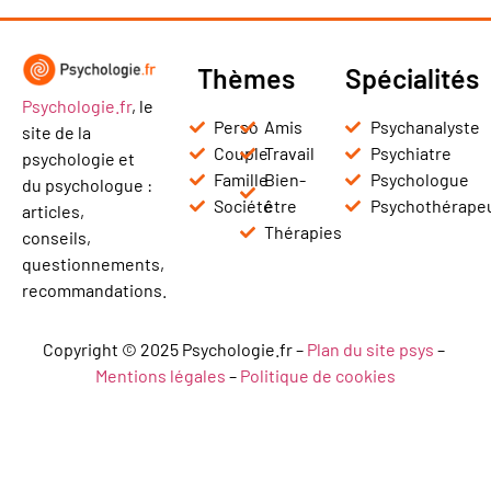
Thèmes
Spécialités
Psychologie.fr
, le
Perso
Amis
Psychanalyste
site de la
Couple
Travail
Psychiatre
psychologie et
Famille
Bien-
Psychologue
du psychologue :
Société
être
Psychothérape
articles,
Thérapies
conseils,
questionnements,
recommandations.
Copyright © 2025 Psychologie.fr –
Plan du site psys
–
Mentions légales
–
Politique de cookies