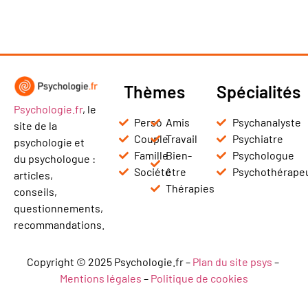
Thèmes
Spécialités
Psychologie.fr
, le
Perso
Amis
Psychanalyste
site de la
Couple
Travail
Psychiatre
psychologie et
Famille
Bien-
Psychologue
du psychologue :
Société
être
Psychothérape
articles,
Thérapies
conseils,
questionnements,
recommandations.
Copyright © 2025 Psychologie.fr –
Plan du site psys
–
Mentions légales
–
Politique de cookies