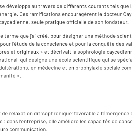
e développa au travers de différents courants tels que l
nergie. Ces ramifications encouragèrent le docteur Ca
aycédienne, seule pratique officielle de son fondateur.
st le terme que j’ai créé, pour désigner une méthode scient
, pour l’étude de la conscience et pour la conquête des va
pres et originaux » et décrivait la sophrologie caycedien
tional, qui désigne une école scientifique qui se spécia
adultérations, en médecine et en prophylaxie sociale co
umanité ».
 de relaxation dit ‘sophronique’ favorable à l’émergence 
 : dans l’entreprise, elle améliore les capacités de conc
lleure communication.