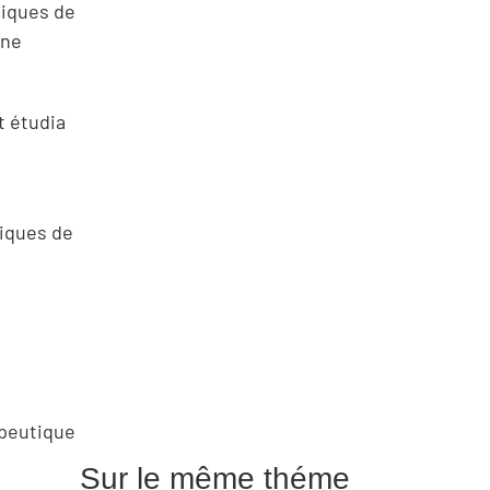
tiques de
une
t étudia
siques de
apeutique
Sur le même théme