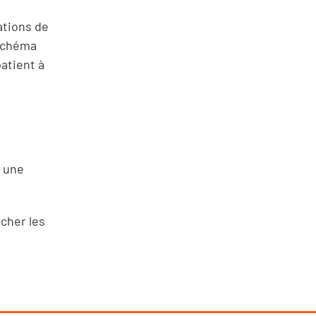
ations de
 schéma
patient à
à une
âcher les