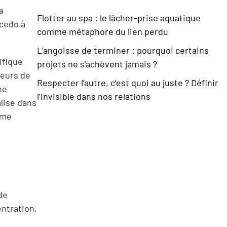
a
Flotter au spa : le lâcher-prise aquatique
ycedo à
comme métaphore du lien perdu
L’angoisse de terminer : pourquoi certains
ifique
projets ne s’achèvent jamais ?
leurs de
Respecter l’autre, c’est quoi au juste ? Définir
ne
l’invisible dans nos relations
lise dans
mme
de
entration,