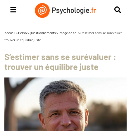
Accueil
>
Perso
>
Questionnements
>
Image de soi
>
S’estimer sans se surévaluer :
trouver un équilibre juste
S’estimer sans se surévaluer :
trouver un équilibre juste