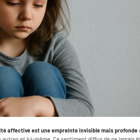
rité affective est une empreinte invisible mais profonde
es autres et lui-même. Ce sentiment diffus de ne jamais ê