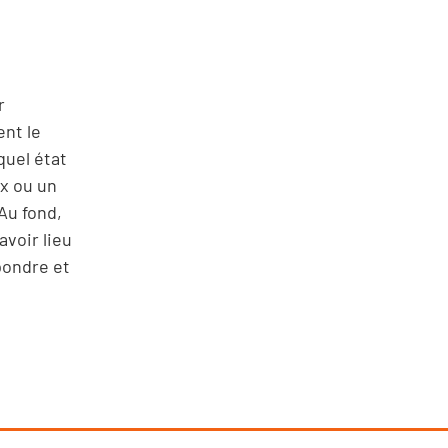
r
ent le
quel état
ux ou un
Au fond,
voir lieu
pondre et