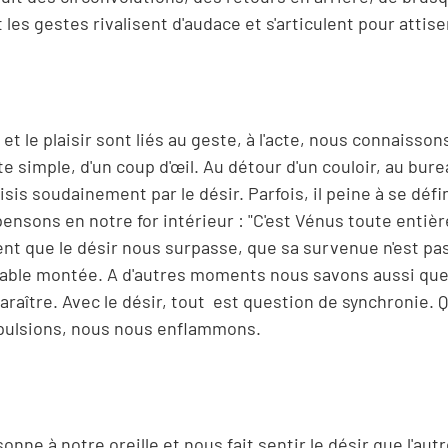
es gestes rivalisent d'audace et s'articulent pour attiser
et le plaisir sont liés au geste, à l'acte, nous connaisson
ste simple, d'un coup d'œil. Au détour d'un couloir, au bur
is soudainement par le désir. Parfois, il peine à se défin
pensons en notre for intérieur : "C'est Vénus toute entièr
t que le désir nous surpasse, que sa survenue n'est pa
édiable montée. A d'autres moments nous savons aussi que
araître. Avec le désir, tout est question de synchronie. 
 pulsions, nous nous enflammons.
ne à notre oreille et nous fait sentir le désir que l'autr