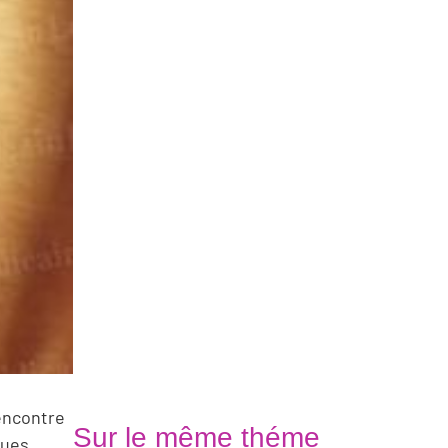
rencontre
Sur le même théme
ques