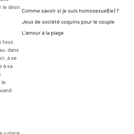
 le désir.
Comme savoir si je suis homosexuel(le) ?
Jeux de société coquins pour le couple
L’amour à la plage
s tous
eau, dans
ir, à se
e à sa
s
 le
Quand
e y place.