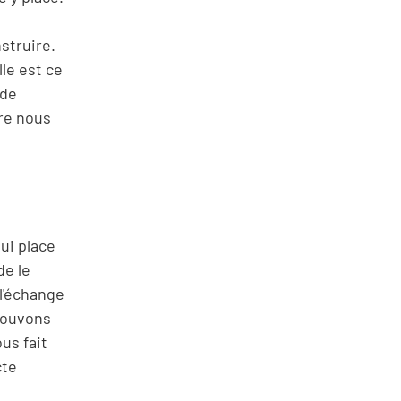
struire.
lle est ce
 de
tre nous
ui place
de le
l'échange
 pouvons
us fait
cte