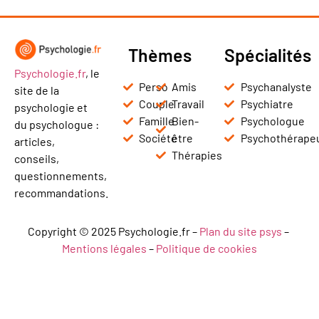
Thèmes
Spécialités
Psychologie.fr
, le
Perso
Amis
Psychanalyste
site de la
Couple
Travail
Psychiatre
psychologie et
Famille
Bien-
Psychologue
du psychologue :
Société
être
Psychothérape
articles,
Thérapies
conseils,
questionnements,
recommandations.
Copyright © 2025 Psychologie.fr –
Plan du site psys
–
Mentions légales
–
Politique de cookies