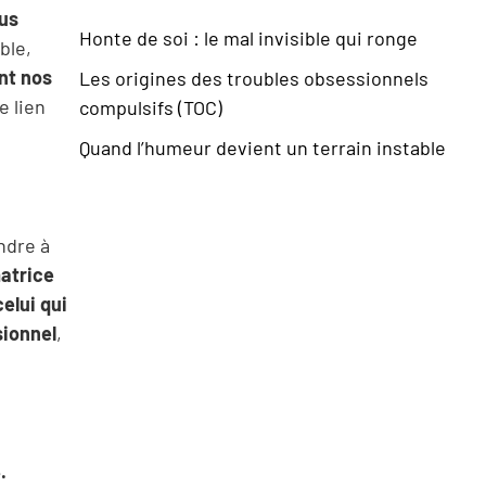
us
Honte de soi : le mal invisible qui ronge
ble,
nt nos
Les origines des troubles obsessionnels
 lien
compulsifs (TOC)
Quand l’humeur devient un terrain instable
ndre à
atrice
celui qui
sionnel
,
.