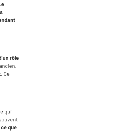
Le
rs
pendant
d’un rôle
 ancien.
t
. Ce
e qui
 souvent
 ce que