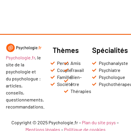
Thèmes
Spécialités
Psychologie.fr
, le
Perso
Amis
Psychanalyste
site de la
Couple
Travail
Psychiatre
psychologie et
Famille
Bien-
Psychologue
du psychologue :
Société
être
Psychothérape
articles,
Thérapies
conseils,
questionnements,
recommandations.
Copyright © 2025 Psychologie.fr –
Plan du site psys
–
Mentions légales
–
Politique de cookies