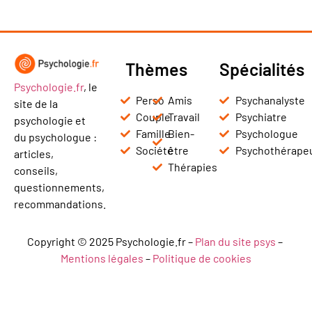
Thèmes
Spécialités
Psychologie.fr
, le
Perso
Amis
Psychanalyste
site de la
Couple
Travail
Psychiatre
psychologie et
Famille
Bien-
Psychologue
du psychologue :
Société
être
Psychothérape
articles,
Thérapies
conseils,
questionnements,
recommandations.
Copyright © 2025 Psychologie.fr –
Plan du site psys
–
Mentions légales
–
Politique de cookies