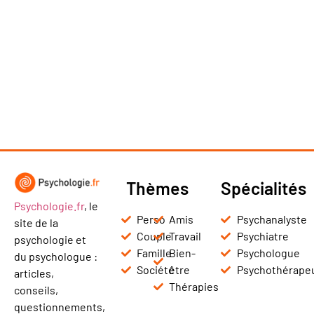
Thèmes
Spécialités
Psychologie.fr
, le
Perso
Amis
Psychanalyste
site de la
Couple
Travail
Psychiatre
psychologie et
Famille
Bien-
Psychologue
du psychologue :
Société
être
Psychothérape
articles,
Thérapies
conseils,
questionnements,