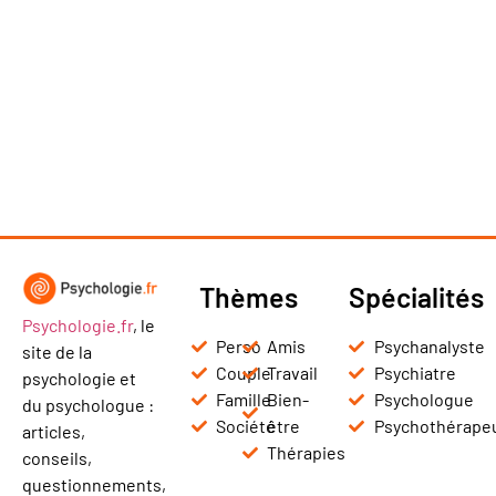
Thèmes
Spécialités
Psychologie.fr
, le
Perso
Amis
Psychanalyste
site de la
Couple
Travail
Psychiatre
psychologie et
Famille
Bien-
Psychologue
du psychologue :
Société
être
Psychothérape
articles,
Thérapies
conseils,
questionnements,