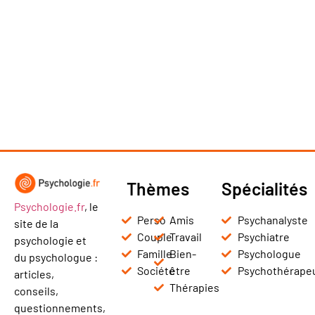
Thèmes
Spécialités
Psychologie.fr
, le
Perso
Amis
Psychanalyste
site de la
Couple
Travail
Psychiatre
psychologie et
Famille
Bien-
Psychologue
du psychologue :
Société
être
Psychothérape
articles,
Thérapies
conseils,
questionnements,