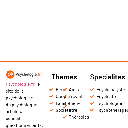
Thèmes
Spécialités
Psychologie.fr
, le
Perso
Amis
Psychanalyste
site de la
Couple
Travail
Psychiatre
psychologie et
Famille
Bien-
Psychologue
du psychologue :
Société
être
Psychothérape
articles,
Thérapies
conseils,
questionnements,