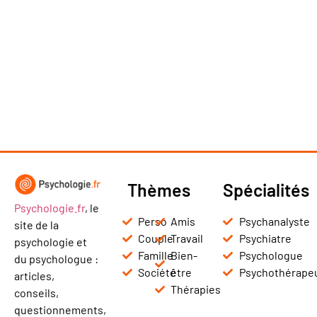
Thèmes
Spécialités
Psychologie.fr
, le
Perso
Amis
Psychanalyste
site de la
Couple
Travail
Psychiatre
psychologie et
Famille
Bien-
Psychologue
du psychologue :
Société
être
Psychothérape
articles,
Thérapies
conseils,
questionnements,