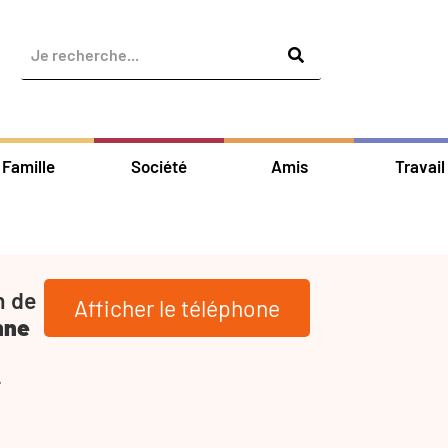
Famille
Société
Amis
Travail
n de
Afficher le téléphone
nne
-