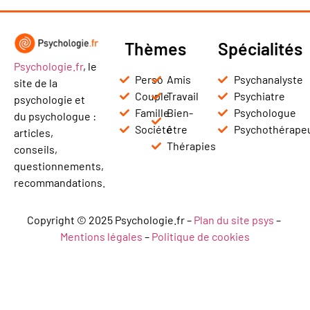
Thèmes
Spécialités
Psychologie.fr
, le
Perso
Amis
Psychanalyste
site de la
Couple
Travail
Psychiatre
psychologie et
Famille
Bien-
Psychologue
du psychologue :
Société
être
Psychothérape
articles,
Thérapies
conseils,
questionnements,
recommandations.
Copyright © 2025 Psychologie.fr –
Plan du site psys
–
Mentions légales
–
Politique de cookies