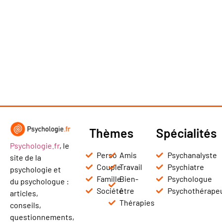
Thèmes
Spécialités
Psychologie.fr
, le
Perso
Amis
Psychanalyste
site de la
Couple
Travail
Psychiatre
psychologie et
Famille
Bien-
Psychologue
du psychologue :
Société
être
Psychothérape
articles,
Thérapies
conseils,
questionnements,