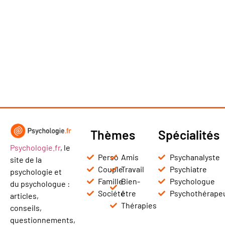
Thèmes
Spécialités
Psychologie.fr
, le
Perso
Amis
Psychanalyste
site de la
Couple
Travail
Psychiatre
psychologie et
Famille
Bien-
Psychologue
du psychologue :
Société
être
Psychothérape
articles,
Thérapies
conseils,
questionnements,