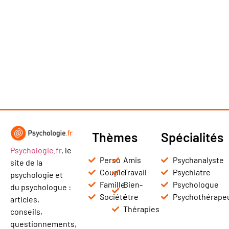
Thèmes
Spécialités
Psychologie.fr
, le
Perso
Amis
Psychanalyste
site de la
Couple
Travail
Psychiatre
psychologie et
Famille
Bien-
Psychologue
du psychologue :
Société
être
Psychothérape
articles,
Thérapies
conseils,
questionnements,