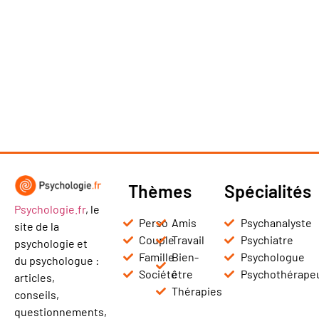
Thèmes
Spécialités
Psychologie.fr
, le
Perso
Amis
Psychanalyste
site de la
Couple
Travail
Psychiatre
psychologie et
Famille
Bien-
Psychologue
du psychologue :
Société
être
Psychothérape
articles,
Thérapies
conseils,
questionnements,