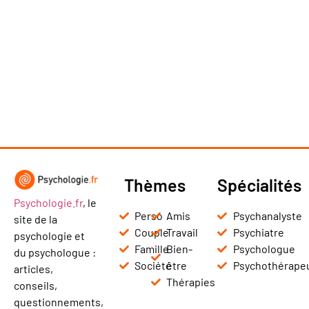
Thèmes
Spécialités
Psychologie.fr
, le
Perso
Amis
Psychanalyste
site de la
Couple
Travail
Psychiatre
psychologie et
Famille
Bien-
Psychologue
du psychologue :
Société
être
Psychothérape
articles,
Thérapies
conseils,
questionnements,