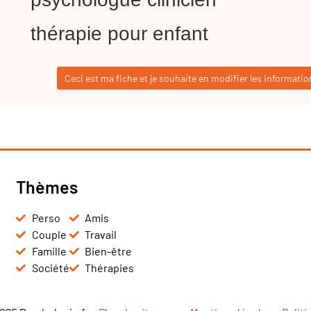
thérapie pour enfant
Ceci est ma fiche et je souhaite en modifier les informatio
Thèmes
Perso
Amis
Couple
Travail
Famille
Bien-être
Société
Thérapies