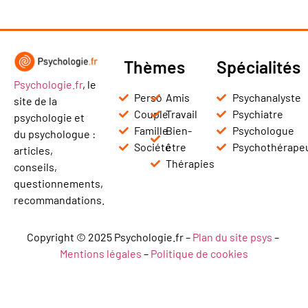
Thèmes
Spécialités
Psychologie.fr
, le
Perso
Amis
Psychanalyste
site de la
Couple
Travail
Psychiatre
psychologie et
Famille
Bien-
Psychologue
du psychologue :
Société
être
Psychothérape
articles,
Thérapies
conseils,
questionnements,
recommandations.
Copyright © 2025 Psychologie.fr –
Plan du site psys
–
Mentions légales
–
Politique de cookies