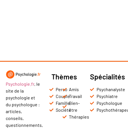
Thèmes
Spécialités
Psychologie.fr
, le
Perso
Amis
Psychanalyste
site de la
Couple
Travail
Psychiatre
psychologie et
Famille
Bien-
Psychologue
du psychologue :
Société
être
Psychothérape
articles,
Thérapies
conseils,
questionnements,